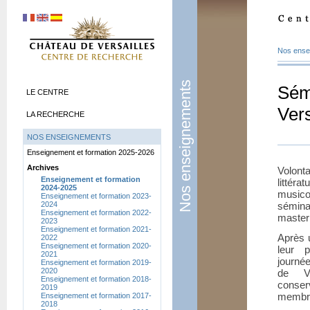
Nos ense
Nos enseignements
Sém
LE CENTRE
Vers
LA RECHERCHE
NOS ENSEIGNEMENTS
Enseignement et formation 2025-2026
Archives
Volonta
Enseignement et formation
littéra
2024-2025
music
Enseignement et formation 2023-
2024
sémina
Enseignement et formation 2022-
master
2023
Enseignement et formation 2021-
Après 
2022
Enseignement et formation 2020-
leur p
2021
journé
Enseignement et formation 2019-
2020
de Ve
Enseignement et formation 2018-
conse
2019
membre
Enseignement et formation 2017-
2018