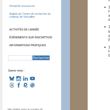
Portail de ressources
H
Bulletin du Centre de recherche du
a
château de Versailles
d
1
ACTIVITÉS DE L’ANNÉE
f
d
ÉVÉNEMENTS SUR INSCRIPTION
R
INFORMATIONS PRATIQUES
H
f
Suivez-nous :
Site réalisé avec le soutien de :