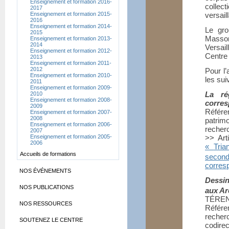
Enseignement et formation 2016-
collect
2017
Enseignement et formation 2015-
versaill
2016
Enseignement et formation 2014-
Le gro
2015
Masson
Enseignement et formation 2013-
2014
Versail
Enseignement et formation 2012-
Centre 
2013
Enseignement et formation 2011-
2012
Pour l’
Enseignement et formation 2010-
les sui
2011
Enseignement et formation 2009-
La ré
2010
Enseignement et formation 2008-
corre
2009
Référe
Enseignement et formation 2007-
2008
patrim
Enseignement et formation 2006-
recher
2007
Enseignement et formation 2005-
>> Art
2006
«
Tria
Accueils de formations
secon
corres
NOS ÉVÉNEMENTS
Dessin
NOS PUBLICATIONS
aux Ar
TÉRE
NOS RESSOURCES
Référe
recher
SOUTENEZ LE CENTRE
codire