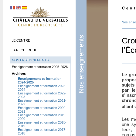
Nos ense
Nos enseignements
Gro
LE CENTRE
l’Éc
LA RECHERCHE
NOS ENSEIGNEMENTS
Enseignement et formation 2025-2026
Archives
Le gro
Enseignement et formation
propos
2024-2025
sujets
Enseignement et formation 2023-
par l
2024
Enseignement et formation 2022-
s’in
2023
chrono
Enseignement et formation 2021-
2022
allant 
Enseignement et formation 2020-
2021
Enseignement et formation 2019-
Les mé
2020
Enseignement et formation 2018-
une sy
2019
lieux,
Enseignement et formation 2017-
2018
corpu