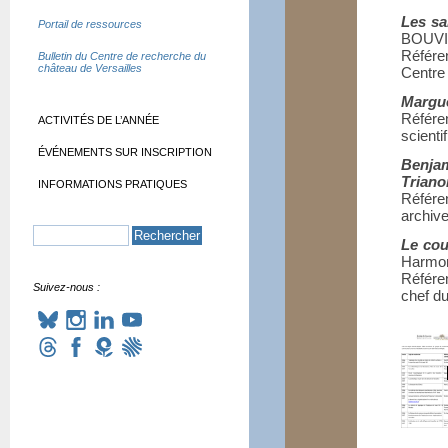
Les sa
Portail de ressources
BOUV
Référe
Bulletin du Centre de recherche du
château de Versailles
Centre
Margue
Référe
ACTIVITÉS DE L’ANNÉE
scienti
ÉVÉNEMENTS SUR INSCRIPTION
Benjam
Triano
INFORMATIONS PRATIQUES
Référe
archive
Le cou
Harm
Référe
Suivez-nous :
chef du