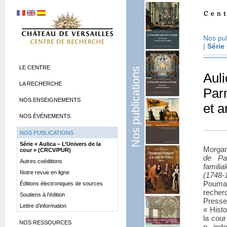
Nos pub
|
Série
LE CENTRE
Nos publications
Auli
LA RECHERCHE
Parm
NOS ENSEIGNEMENTS
et 
NOS ÉVÉNEMENTS
NOS PUBLICATIONS
Série «
Aulica – L’Univers de la
Morgan
cour
» (CRCV/PUR)
de Par
Autres coéditions
famili
Notre revue en ligne
(1748-
Pouma
Éditions électroniques de sources
recher
Soutiens à l’édition
Presse
Lettre d’information
«
Histo
la cour
NOS RESSOURCES
p., ind