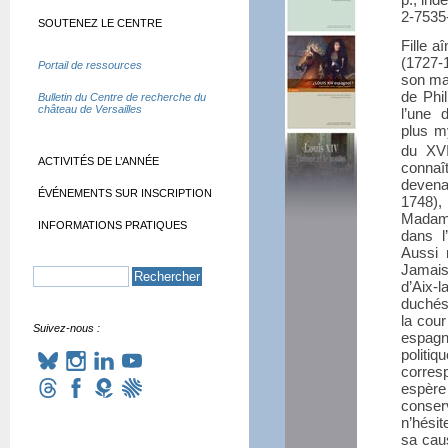
2-7535
SOUTENEZ LE CENTRE
Fille a
(1727-
Portail de ressources
son mar
de Phi
Bulletin du Centre de recherche du
château de Versailles
l’une 
plus m
du XVI
ACTIVITÉS DE L’ANNÉE
connaî
devena
ÉVÉNEMENTS SUR INSCRIPTION
1748),
Madame
INFORMATIONS PRATIQUES
dans l
Aussi 
Jamais 
d’Aix-
duchés 
la cour
Suivez-nous :
espagn
politi
corresp
espère 
conser
n’hésit
sa caus