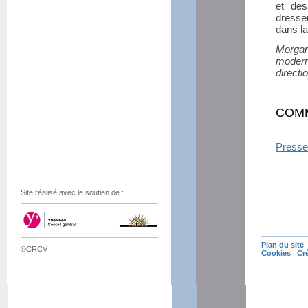
et des
dresser
dans l
Morgan
modern
directi
COM
Presse
Site réalisé avec le soutien de :
Plan du site
©CRCV
Cookies
|
Cr