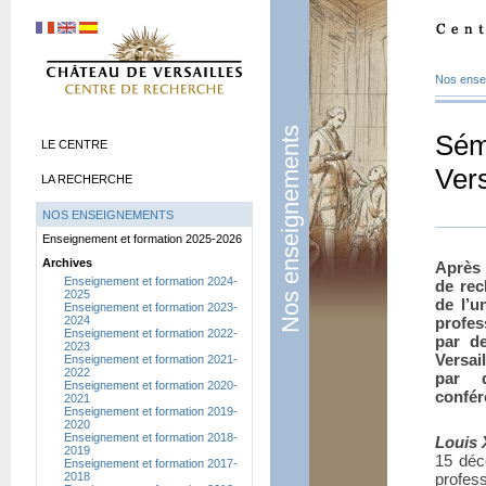
Nos ense
Nos enseignements
Sém
LE CENTRE
Vers
LA RECHERCHE
NOS ENSEIGNEMENTS
Enseignement et formation 2025-2026
Archives
Après 
Enseignement et formation 2024-
de rec
2025
de l’u
Enseignement et formation 2023-
2024
profes
Enseignement et formation 2022-
par d
2023
Versai
Enseignement et formation 2021-
2022
par 
Enseignement et formation 2020-
confér
2021
Enseignement et formation 2019-
2020
Enseignement et formation 2018-
Louis 
2019
15 déc
Enseignement et formation 2017-
2018
profes