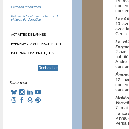
14 mar
contem
Portail de ressources
conser
Bulletin du Centre de recherche du
Les Af
château de Versailles
10 avr
avec la
Centre
ACTIVITÉS DE L’ANNÉE
Le rô
ÉVÉNEMENTS SUR INSCRIPTION
l’orga
2 avri
INFORMATIONS PRATIQUES
habili
André 
conser
Écono
12 avr
Suivez-nous :
conte
conserv
Molièr
Versail
7 mai 
frança
Vinha, 
Versail