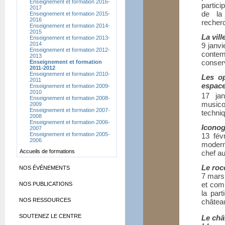
Enseignement et formation 2016-
partici
2017
de la
Enseignement et formation 2015-
2016
recher
Enseignement et formation 2014-
2015
La vill
Enseignement et formation 2013-
2014
9 janvi
Enseignement et formation 2012-
conte
2013
conserv
Enseignement et formation
2011-2012
Enseignement et formation 2010-
Les o
2011
espac
Enseignement et formation 2009-
2010
17 ja
Enseignement et formation 2008-
musicol
2009
Enseignement et formation 2007-
techniq
2008
Enseignement et formation 2006-
Iconog
2007
Enseignement et formation 2005-
13 fév
2006
moderne
Accueils de formations
chef au
Le roco
NOS ÉVÉNEMENTS
7 mars 
et comp
NOS PUBLICATIONS
la par
NOS RESSOURCES
château
SOUTENEZ LE CENTRE
Le châ