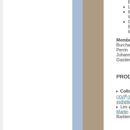
B
L
I
W
W
Membr
Burcha
Perrin
Johann
Gastie
PRO
Coll
e
(XVI
-
esthéti
Les
Martin
Barbier