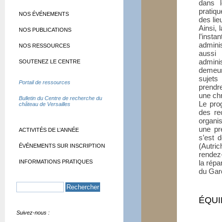
dans 
pratiq
NOS ÉVÉNEMENTS
des lie
Ainsi, 
NOS PUBLICATIONS
l’inst
admini
NOS RESSOURCES
aussi
adminis
SOUTENEZ LE CENTRE
demeur
sujets
Portail de ressources
prendr
une chr
Bulletin du Centre de recherche du
Le pro
château de Versailles
des re
organis
une pr
ACTIVITÉS DE L’ANNÉE
s’est 
(Autri
ÉVÉNEMENTS SUR INSCRIPTION
rendez-
INFORMATIONS PRATIQUES
la répa
du Gar
ÉQUI
Suivez-nous :