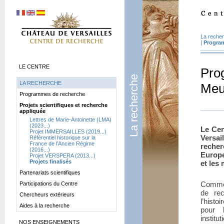
La reche
|
Progra
LE CENTRE
Pro
La recherche
LA RECHERCHE
Meu
Programmes de recherche
Projets scientifiques et recherche
appliquée
Lettres de Marie-Antoinette (LMA)
(2023...)
Le Cen
Projet IMMERSAILLES (2019...)
Versai
Référentiel historique sur la
France de l’Ancien Régime
reche
(2016...)
Europ
Projet VERSPERA (2013...)
Projets finalisés
et les
Partenariats scientifiques
Comme 
Participations du Centre
de rec
Chercheurs extérieurs
l’histo
Aides à la recherche
pour 
institu
NOS ENSEIGNEMENTS