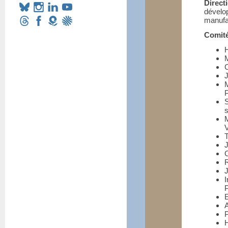
Direct
dévelop
manufac
Comité
H
M
C
J
P
s
V
T
J
C
R
J
E
A
P