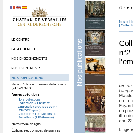
Nos publi
|
Collect
LE CENTRE
Nos publications
Coll
LA RECHERCHE
n°2 
NOS ENSEIGNEMENTS
l’em
NOS ÉVÉNEMENTS
NOS PUBLICATIONS
Série «
Aulica – L’Univers de la cour
»
Le min
(CRCV/PUR)
l’empe
Autres coéditions
Maudui
Hors collections
du châ
Collection «
Lieux et
Fayard 
expressions du pouvoir
»
du pou
(CRCV/Fayard)
Collection «
Les Métiers de
ill. noi
Versailles
» (EPV/Perrrin)
cm, 23
Notre revue en ligne
Lingèr
Éditions électroniques de sources