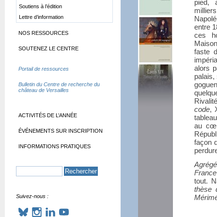
pied, 
Soutiens à l’édition
millie
Lettre d’information
Napolé
entre 
NOS RESSOURCES
ces h
Maison
SOUTENEZ LE CENTRE
faste 
impéri
alors 
Portail de ressources
palais,
goguen
Bulletin du Centre de recherche du
château de Versailles
quelqu
Rivalit
code
, 
ACTIVITÉS DE L’ANNÉE
tableau
au cœu
ÉVÉNEMENTS SUR INSCRIPTION
Républi
façon d
INFORMATIONS PRATIQUES
perdure
Agrégé 
France 
tout. 
thèse 
Suivez-nous :
Mérimé