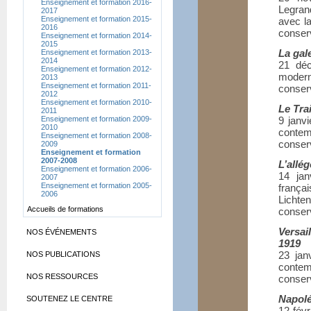
Enseignement et formation 2016-
Legran
2017
Enseignement et formation 2015-
avec l
2016
conser
Enseignement et formation 2014-
2015
La gal
Enseignement et formation 2013-
2014
21 déc
Enseignement et formation 2012-
moder
2013
Enseignement et formation 2011-
conser
2012
Enseignement et formation 2010-
Le Trai
2011
Enseignement et formation 2009-
9 janv
2010
contem
Enseignement et formation 2008-
conser
2009
Enseignement et formation
2007-2008
L’allé
Enseignement et formation 2006-
14 jan
2007
Enseignement et formation 2005-
franç
2006
Lichte
Accueils de formations
conser
Versai
NOS ÉVÉNEMENTS
1919
23 jan
NOS PUBLICATIONS
contem
NOS RESSOURCES
conser
Napoléo
SOUTENEZ LE CENTRE
12 fév