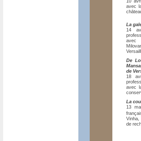
10 avr
avec l
château
La gal
14 av
profes
avec 
Milova
Versail
De Lo
Mansar
de Ver
18 av
profes
avec l
conser
La cou
13 mai
frança
Vinha,
de rec