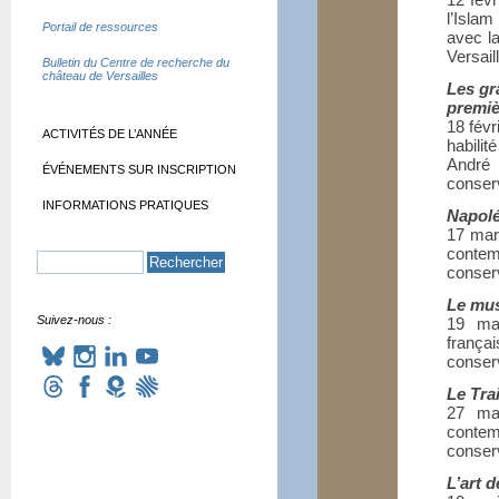
l’Isla
Portail de ressources
avec la
Versail
Bulletin du Centre de recherche du
château de Versailles
Les gr
premiè
18 fév
ACTIVITÉS DE L’ANNÉE
habili
André 
ÉVÉNEMENTS SUR INSCRIPTION
conser
INFORMATIONS PRATIQUES
Napolé
17 mar
conte
conser
Le mus
Suivez-nous :
19 mar
frança
conser
Le Tra
27 mar
conte
conser
L’art 