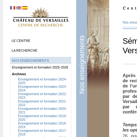
Nos ense
Nos enseignements
Sém
LE CENTRE
Vers
LA RECHERCHE
NOS ENSEIGNEMENTS
Enseignement et formation 2025-2026
Archives
Après 
Enseignement et formation 2024-
de rec
2025
de l’u
Enseignement et formation 2023-
2024
profes
Enseignement et formation 2022-
par d
2023
Versai
Enseignement et formation 2021-
2022
par 
Enseignement et formation 2020-
confér
2021
Enseignement et formation 2019-
2020
Enseignement et formation 2018-
Temps 
2019
les op
Enseignement et formation 2017-
2018
26 no