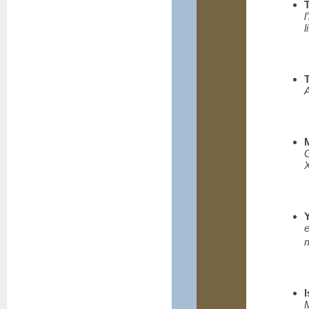
l
l
A
e
m
M