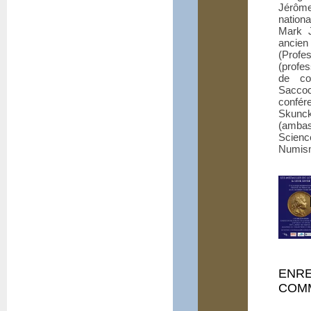
Jérôme
nation
Mark J
ancien
(Profe
(profe
de co
Saccocc
confér
Skunck
(amba
Scien
Numism
ENRE
COM