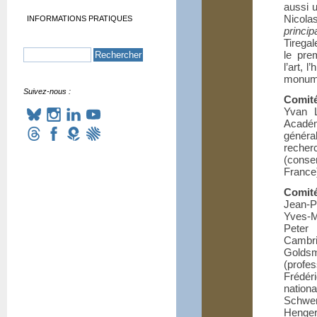
aussi u
Nicol
INFORMATIONS PRATIQUES
princi
Tirega
le prem
l’art, 
monume
Suivez-nous :
Comité
Yvan L
Académ
généra
reche
(conse
France
Comité
Jean-Pi
Yves-M
Peter
Cambr
Goldsm
(profe
Frédéri
nation
Schwer
Henger