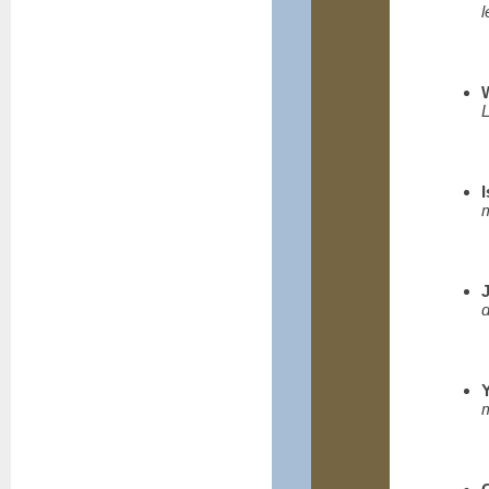
l
L
m
d
m