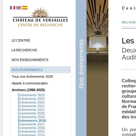
Nos évé
Les 
LE CENTRE
Nos événements
Deux
LA RECHERCHE
Audi
NOS ENSEIGNEMENTS
NOS ÉVÉNEMENTS
Tous nos événements 2026
Collo
Appels à communication
recher
Archives (1996-2025)
group
Événements 2025
cultur
Événements 2024
Norman
Événements 2023
de Fra
Événements 2022
Événements 2021
médail
Événements 2020
des ins
Événements 2019
Événements 2018
Événements 2017
Événements 2016
Un pre
Événements 2015
médail
Événements 2014