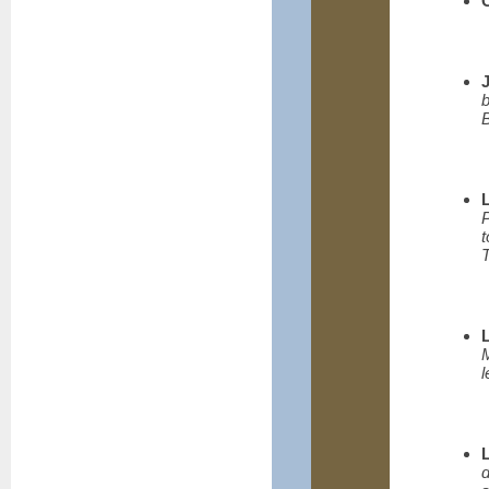
B
T
M
l