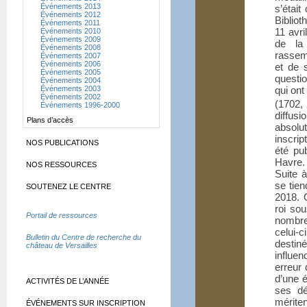
Événements 2013
s’était
Événements 2012
Biblio
Événements 2011
11 avri
Événements 2010
Événements 2009
de la
Événements 2008
rassemb
Événements 2007
Événements 2006
et de 
Événements 2005
questi
Événements 2004
Événements 2003
qui ont
Événements 2002
(1702,
Événements 1996-2000
diffus
Plans d’accès
absolut
inscrip
NOS PUBLICATIONS
été pu
Havre.
NOS RESSOURCES
Suite 
se tie
SOUTENEZ LE CENTRE
2018. 
roi sou
Portail de ressources
nombre
celui-
Bulletin du Centre de recherche du
destiné
château de Versailles
influe
erreur
d’une é
ACTIVITÉS DE L’ANNÉE
ses dé
mérite
ÉVÉNEMENTS SUR INSCRIPTION