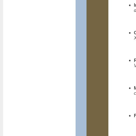
d
X
V
c