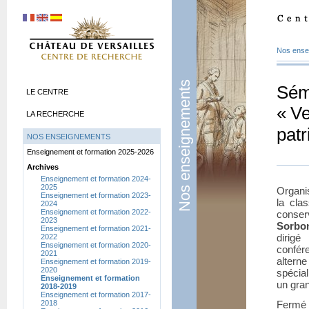
Nos ense
Nos enseignements
Sémi
LE CENTRE
«
Ve
LA RECHERCHE
patr
NOS ENSEIGNEMENTS
Enseignement et formation 2025-2026
Archives
Enseignement et formation 2024-
2025
Organi
Enseignement et formation 2023-
la cla
2024
Enseignement et formation 2022-
conse
2023
Sorbo
Enseignement et formation 2021-
dirigé
2022
Enseignement et formation 2020-
confére
2021
altern
Enseignement et formation 2019-
2020
spécial
Enseignement et formation
un gran
2018-2019
Enseignement et formation 2017-
2018
Fermé 