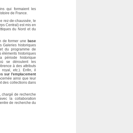
ins qui formaient les
istoire de France.
e rez-de-chaussée, le
ps Central) est mis en
ttiques du Nord et du
ion de former une
base
 Galeries historiques
objet du programme de
s éléments historiques
 période historique
 où se déroulent les
érence à des attributs
royal, etc.). Enfin, il
s sur l’emplacement
cernée ainsi que leur
t des collections dans
, chargé de recherche
vec la collaboration
entre de recherche du