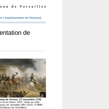
et
» (représentation de l’histoire)
entation de
bat de Varoux, 27 novembre 1792.
n-Victor Adam, 1837. Huile sur toile.
teau de Versailles (MV 2322). © RMN-
(Château de Versailles)