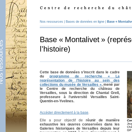
Nos ressources
|
Bases de données en ligne
|
Base «
Montaliv
Base «
Montalivet
» (représ
ssources
l’histoire)
Cette base de données s’inscrit dans le cadre
du
programme de recherche «
La
représentation de l’histoire au sein des
collections du musée de Versailles
»
, mené par
le Centre de recherche du château de
Versailles, sous la direction de Chantal Grell,
professeure à l’université Versailles Saint-
Quentin-en-Yvelines.
Accéder directement à la base
.
Elle a pour objectif de
réunir de manière
Com
Jea
exhaustive les œuvres conservées dans les
Châ
Galeries historiques de Versailles depuis leur
GP 