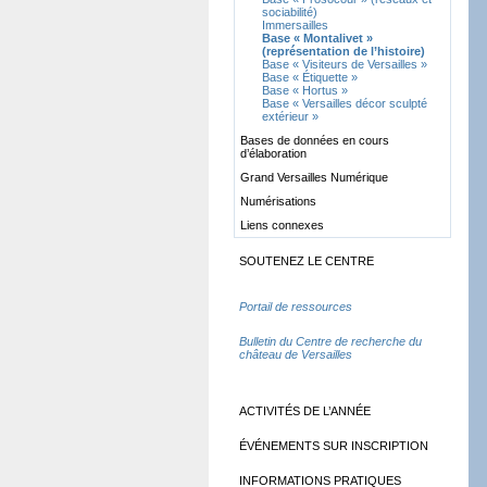
sociabilité)
Immersailles
Base «
Montalivet
»
(représentation de l’histoire)
Base «
Visiteurs de Versailles
»
Base «
Étiquette
»
Base «
Hortus
»
Base «
Versailles décor sculpté
extérieur
»
Bases de données en cours
d’élaboration
Grand Versailles Numérique
Numérisations
Liens connexes
SOUTENEZ LE CENTRE
Portail de ressources
Bulletin du Centre de recherche du
château de Versailles
ACTIVITÉS DE L’ANNÉE
ÉVÉNEMENTS SUR INSCRIPTION
INFORMATIONS PRATIQUES