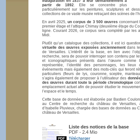
inauguration en 1837 à leur démantèlement à
partir de 1892
. Elle se concentre plus
particulièrement sur les peintures, sculptures et dess
collections de ce vaste musée retraçant des scènes de l’h
En avril 2025,
un corpus de 3 500 œuvres
concernant l
premier étage et l’attique Chimay (deuxième étage du Cor
ligne. Courant 2026, ce corpus sera complété par les a
Midi.
Plutôt qu’un catalogue des collections, il est ici quest
virtuelle des œuvres exposées anciennement
dans les
de Versailles. L’intérêt de la base, en lien avec l’
recherche, sera de pouvoir interroger son contenu par le
et iconographiques présents dans l’œuvre comme la
représentée, l’identité des personnages, les lieux
événements mais également des mots-clés qui feront réf
particuliers (fleurs de lys, couronne, sceptre, manteau 
s’agira également de proposer à l’utilisateur des
donnée
des œuvres durant toute la période chronologique
con
emplacement actuel afin de pouvoir étudier le mouvemen
l’espace et le temps.
Cette base de données est élaborée par Bastien Coulon
au Centre de recherche du château de Versailles, a
d’Isabelle Pluvieux, chargée des bases de données au C
château de Versailles.
Liste des notices de la base
PDF - 2.4 Mio
Télécharger
PDF