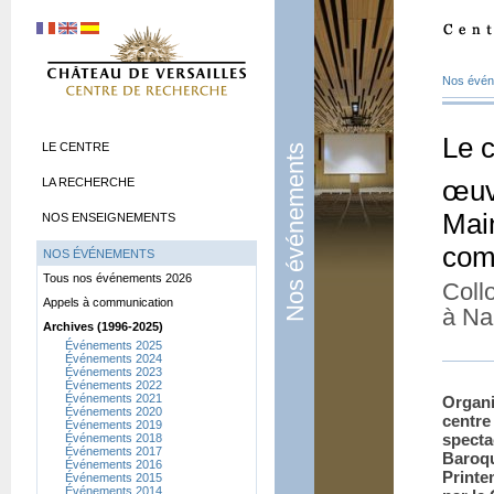
Nos évé
Le 
LE CENTRE
Nos événements
LA RECHERCHE
œuv
Mai
NOS ENSEIGNEMENTS
com
NOS ÉVÉNEMENTS
Tous nos événements 2026
Coll
Appels à communication
à Na
Archives (1996-2025)
Événements 2025
Événements 2024
Événements 2023
Événements 2022
Événements 2021
Organi
Événements 2020
cen­tr
Événements 2019
spec­t
Événements 2018
Événements 2017
Baroque
Événements 2016
Printe
Événements 2015
Événements 2014