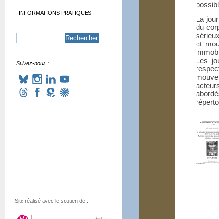
possibl
INFORMATIONS PRATIQUES
La jour
du corp
sérieu
et mo
immobi
Les jo
Suivez-nous :
respec
mouvem
acteur
abordé
réperto
Site réalisé avec le soutien de :