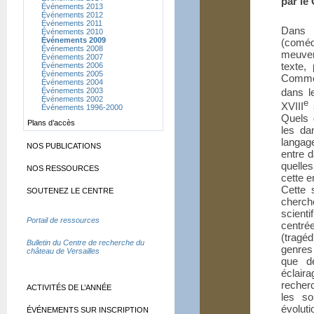
par le
Événements 2013
Événements 2012
Événements 2011
Dans 
Événements 2010
Événements 2009
(coméd
Événements 2008
meuvent
Événements 2007
texte,
Événements 2006
Événements 2005
Comme
Événements 2004
Événements 2003
dans l
Événements 2002
e
XVIII
s
Événements 1996-2000
Quels 
Plans d’accès
les da
langage
NOS PUBLICATIONS
entre 
quelle
NOS RESSOURCES
cette e
Cette 
SOUTENEZ LE CENTRE
cherch
scient
Portail de ressources
centré
(tragé
Bulletin du Centre de recherche du
genres
château de Versailles
que de
éclaira
recherc
ACTIVITÉS DE L’ANNÉE
les so
évolut
ÉVÉNEMENTS SUR INSCRIPTION