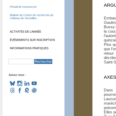
ARG
Portail de ressources
Bulletin du Centre de recherche du
Embasti
château de Versailles
Gaules
Bussy-R
la cour
ACTIVITÉS DE L’ANNÉE
l’autor
quinzai
ÉVÉNEMENTS SUR INSCRIPTION
Plus q
INFORMATIONS PRATIQUES
que l’o
retour
décrite
Saint-
Suivez-nous :
AXES
Dans c
pourron
Lauzun
maréch
poisons
Elles p