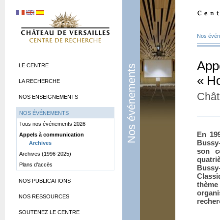
Nos évé
App
LE CENTRE
Nos événements
«
Ho
LA RECHERCHE
Chât
NOS ENSEIGNEMENTS
NOS ÉVÉNEMENTS
Tous nos événements 2026
En 199
Appels à communication
Bussy-
Archives
son co
Archives (1996-2025)
quatri
Plans d’accès
Bussy
Class
NOS PUBLICATIONS
thème
organi
NOS RESSOURCES
recher
SOUTENEZ LE CENTRE