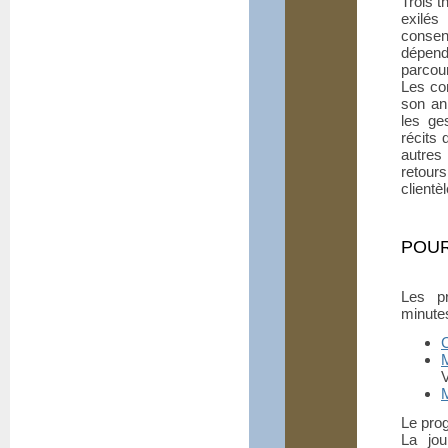
Trois t
exilés
consen
dépend
parcou
Les co
son ann
les ge
récits 
autres
retour
clientè
POUR
Les pr
minute
C
V
Le prog
La jou