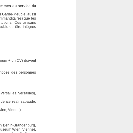
s hommes au service du
du Garde-Meuble, aussi
 commanditaires) que les
tutions. Ces artisans
uble ou être intégrés
imum + un CV) doivent
omposé des personnes
rsailles, Versailles),
sidenze reali sabaude,
ien, Vienne).
en Berlin-Brandenburg,
Museum Wien, Vienne),