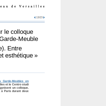
13/23
 le colloque
u Garde-Meuble
e). Entre
et esthétique
»
s Garde-Meubles en
les et le Centro studi
ganisent un colloque.
a à Paris durant deux