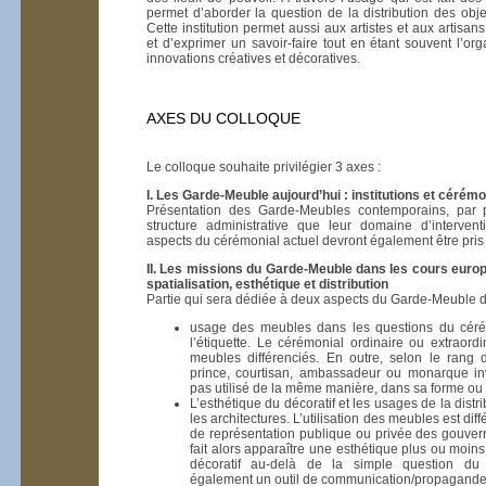
permet d’aborder la question de la distribution des obje
Cette institution permet aussi aux artistes et aux artisans
et d’exprimer un savoir-faire tout en étant souvent l’or
innovations créatives et décoratives.
AXES DU COLLOQUE
Le colloque souhaite privilégier 3 axes :
I. Les Garde-Meuble aujourd’hui : institutions et céré
Présentation des Garde-Meubles contemporains, par p
structure administrative que leur domaine d’interven
aspects du cérémonial actuel devront également être pris
II. Les missions du Garde-Meuble dans les cours euro
spatialisation, esthétique et distribution
Partie qui sera dédiée à deux aspects du Garde-Meuble dan
usage des meubles dans les questions du céré
l’étiquette. Le cérémonial ordinaire ou extraordi
meubles différenciés. En outre, selon le rang d
prince, courtisan, ambassadeur ou monarque invi
pas utilisé de la même manière, dans sa forme ou 
L’esthétique du décoratif et les usages de la distr
les architectures. L’utilisation des meubles est dif
de représentation publique ou privée des gouvern
fait alors apparaître une esthétique plus ou moins 
décoratif au-delà de la simple question du
également un outil de communication/propagande 