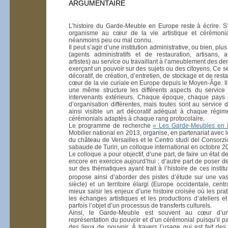
ARGUMENTAIRE
L’histoire du Garde-Meuble en Europe reste à écrire. S
organisme au cœur de la vie artistique et cérémonia
néanmoins peu ou mal connu.
Il peut s’agir d’une institution administrative, ou bien, plu
(agents administratifs et de restauration, artisans, a
artistes) au service ou travaillant à l’ameublement des 
exerçant un pouvoir sur des sujets ou des citoyens. Ce
décoratif, de création, d’entretien, de stockage et de rest
cœur de la vie curiale en Europe depuis le Moyen-Âge. Il
une même structure les différents aspects du service
intervenants extérieurs. Chaque époque, chaque pays 
d’organisation différentes, mais toutes sont au service 
ainsi visible un art décoratif adéquat à chaque régi
cérémonials adaptés à chaque rang protocolaire.
Le programme de recherche
«
Les Garde-Meubles en 
Mobilier national en 2013, organise, en partenariat avec
du château de Versailles et le Centro studi del Consorzi
sabaude de Turin, un colloque international en octobre 2
Le colloque a pour objectif, d’une part, de faire un état de
encore en exercice aujourd’hui
; d’autre part de poser d
sur des thématiques ayant trait à l’histoire de ces insti
propose ainsi d’aborder des pistes d’étude sur une vas
siècle) et un territoire élargi (Europe occidentale, cent
mieux saisir les enjeux d’une histoire croisée où les prati
les échanges artistiques et les productions d’ateliers e
parfois l’objet d’un processus de transferts culturels.
Ainsi, le Garde-Meuble est souvent au cœur d’u
représentation du pouvoir et d’un cérémonial puisqu’il pa
des lieux de pouvoir. À travers l’usage qui est fait des