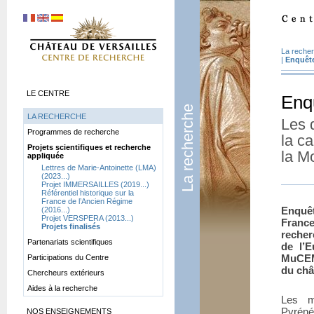
La reche
|
Enquête
LE CENTRE
Enqu
La recherche
LA RECHERCHE
Les 
Programmes de recherche
la ca
Projets scientifiques et recherche
la M
appliquée
Lettres de Marie-Antoinette (LMA)
(2023...)
Projet IMMERSAILLES (2019...)
Référentiel historique sur la
France de l’Ancien Régime
Enquêt
(2016...)
Projet VERSPERA (2013...)
France
Projets finalisés
recher
Partenariats scientifiques
de l’E
MuCEM
Participations du Centre
du châ
Chercheurs extérieurs
Aides à la recherche
Les m
Pyrénée
NOS ENSEIGNEMENTS