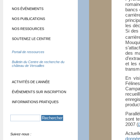
romain
NOS ÉVÉNEMENTS
bancs e
carriè
NOS PUBLICATIONS
princi
les déc
NOS RESSOURCES
Si des 
carriè
SOUTENEZ LE CENTRE
Mouqui
s’atta
Portail de ressources
des ma
d’extra
Bulletin du Centre de recherche du
et les 
château de Versailles
transm
En vis
ACTIVITÉS DE L’ANNÉE
Féline
Campan
ÉVÉNEMENTS SUR INSCRIPTION
recue
enregi
INFORMATIONS PRATIQUES
product
Parall
sont t
2007 (
Actuel
Suivez-nous :
donné